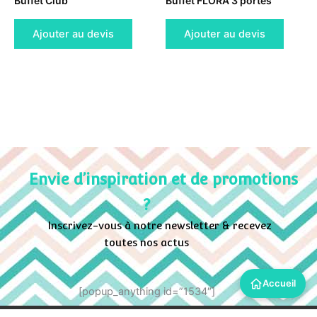
Buffet Club
Buffet FLORA 3 portes
Ajouter au devis
Ajouter au devis
Envie d’inspiration et de promotions
?
Inscrivez-vous à notre newsletter & recevez
toutes nos actus
Accueil
[popup_anything id=”1534″]