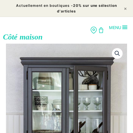
Aller
Actuellement en boutiques
-20% sur une sélection
×
au
d'articles
contenu
MENU
Côté maison
quantité
de
Vitrine
Ulysse